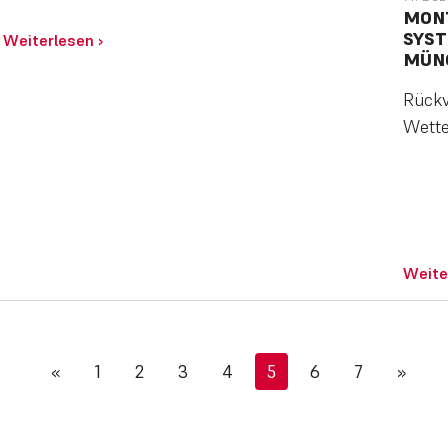
MON
SYST
Weiterlesen
›
ÜNC
Rückv
Wetter
Weite
«
1
2
3
4
5
6
7
»