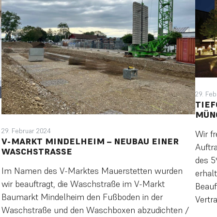
29. Feb
TIEF
MÜN
29. Februar 2024
Wir f
V-MARKT MINDELHEIM – NEUBAU EINER
Auftr
WASCHSTRASSE
des 5
Im Namen des V-Marktes Mauerstetten wurden
erhal
wir beauftragt, die Waschstraße im V-Markt
Beauf
Baumarkt Mindelheim den Fußboden in der
Vertr
Waschstraße und den Waschboxen abzudichten /