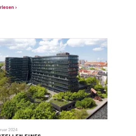
rlesen
›
ruar 2024