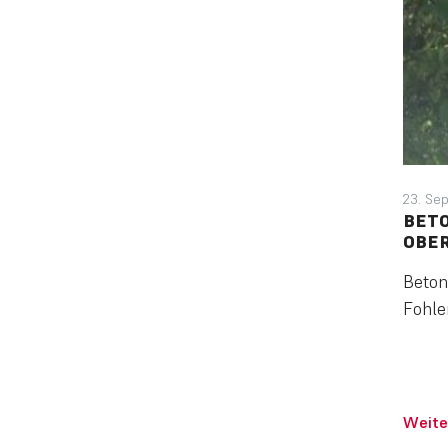
23. Se
BETO
OBER
Beton
Fohle
Weite