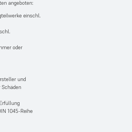
ten angeboten:
teilwerke einschl.
schl.
ammer oder
steller und
 Schäden
rfüllung
DIN 1045-Reihe