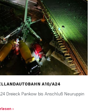
ELLANDAUTOBAHN A10/A24
24 Dreieck Pankow bis Anschluß Neuruppin
rlesen
›