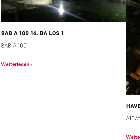
BAB A 100 16. BA LOS 1
BAB A 100
Weiterlesen
›
HAV
A10/A
Weite