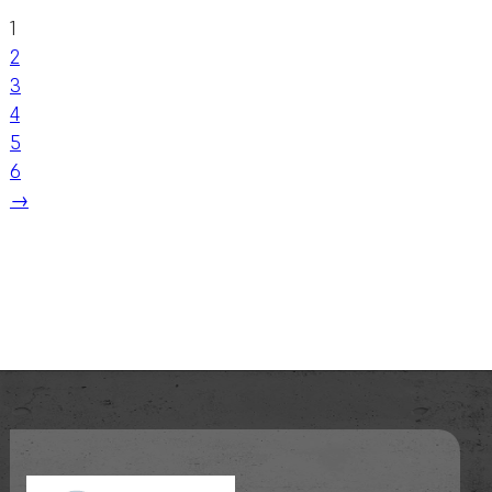
1
2
3
4
5
6
→