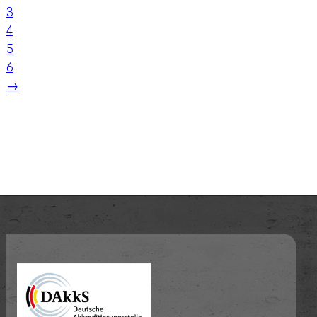
3
4
5
6
→