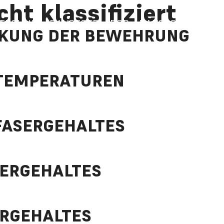
cht klassifiziert
TECHNIK
BAUSTOFFLABOR
BAUSTOFFTECHNI
KUNG DER BEWEHRUNG
TEMPERATUREN
FASERGEHALTES
SERGEHALTES
RGEHALTES