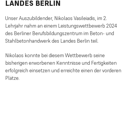
LANDES BERLIN
Unser Auszubildender, Nikolaos Vasileiadis, im 2.
Lehrjahr nahm an einem Leistungswettbewerb 2024
des Berliner Berufsbildungszentrum im Beton- und
Stahlbetonhandwerk des Landes Berlin teil.
Nikolaos konnte bei diesem Wettbewerb seine
bisherigen erworbenen Kenntnisse und Fertigkeiten
erfolgreich einsetzen und erreichte einen der vorderen
Plätze.