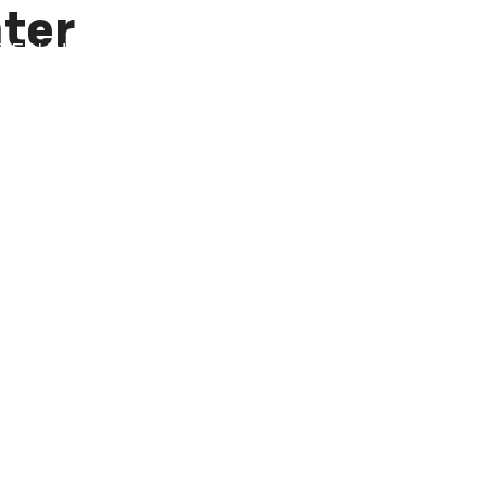
ter
TECHNIK
BAUSTOFFLABOR
BAUSTOFFTECHNI